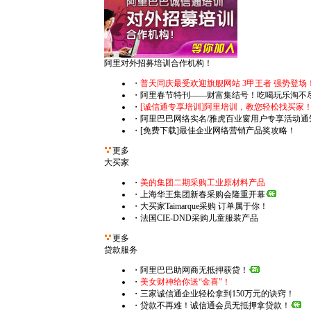
阿里对外招募培训合作机构！
・
普天同庆最受欢迎旗舰网站 3甲王者 强势登场
・阿里春节特刊――财富集结号！吃喝玩乐淘不
・
[诚信通专享培训]阿里培训，教您轻松找买家
・阿里巴巴网络实名/雅虎百业窗用户专享活动通
・[免费下载]最佳企业网络营销产品奖攻略！
更多
大买家
・
美的集团二期采购工业原材料产品
・上海华王集团新春采购会隆重开幕
・大买家Taimarque采购 订单属于你！
・法国CIE-DND采购儿童服装产品
更多
贷款服务
・阿里巴巴助网商无抵押获贷！
・
美女财神给你送“金喜”！
・三家诚信通企业轻松拿到150万元的诀窍！
・贷款不再难！诚信通会员无抵押拿贷款！