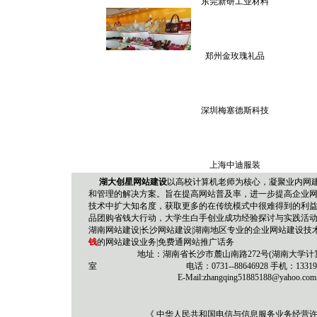
东莞新研工业材料
郑州金玫瑰礼品
深圳梅塞德斯科技
上海中迪服装
湖大创星网站建设
以高校计算机老师为核心，凝聚业内网
和管理的解决方案。旨在提高网站普及率，进一步提高企业
技术中扩大知名度，获取更多的在传统模式中很难得到的利益！
品团购省钱大行动，大学生白手创业成功经验探讨与实践活
湖南网站建设|长沙网站建设|湖南地区专业的企业网站建设技术
钱
的网站建设业务|
免费通网站推广话务
地址：湖南省长沙市麓山南路272号(湖南大学计算机与通
室 电话：0731--88646928 手机：1331956
E-Mail:z
hangqing51885188@yahoo.com
《 中华人民共和国电信与信息服务业务经营许可