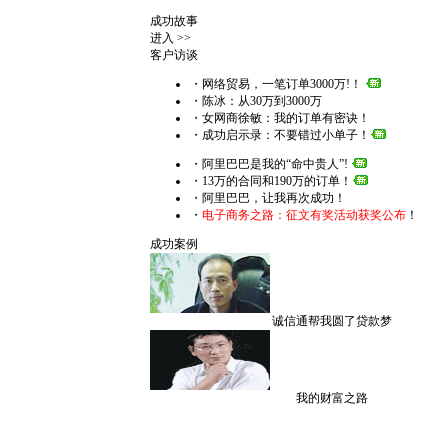
成功故事
进入
>>
客户访谈
・网络贸易，一笔订单3000万!！
・陈冰：从30万到3000万
・女网商徐敏：我的订单有密诀！
・成功启示录：不要错过小单子！
・阿里巴巴是我的“命中贵人”!
・13万的合同和190万的订单！
・阿里巴巴，让我再次成功！
・
电子商务之路：征文有奖活动获奖公布
！
成功案例
诚信通帮我圆了贷款梦
我的财富之路