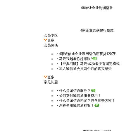
08年让企业利润翻番
4家企业喜获建行贷款
会员专区
更多
会员热谈
・4家诚信通企业靠网络信用获贷120万!
・马云我越看你越顺眼!
・【经典回顾】马云:成功者没有固定模式
・加入诚信通会员两个月的真实感受
更多
常见问题
・什么是诚信通服务？
・如何支付诚信通服务费用？
・什么是诚信通档案？包含哪些内容？
・怎样使用诚信通档案？